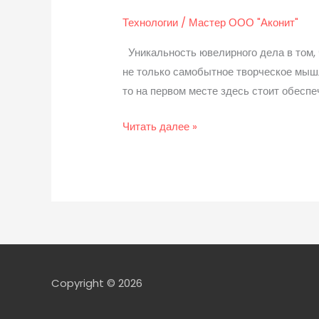
моделирование
и
Технологии
/
Мастер ООО "Аконит"
изготовление
Уникальность ювелирного дела в том, 
ювелирных
не только самобытное творческое мышле
изделий
то на первом месте здесь стоит обесп
Читать далее »
Copyright © 2026