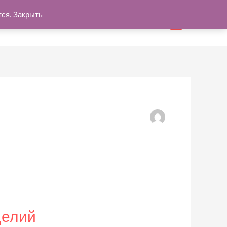
тся.
Закрыть
нформация
Контакты
Профиль
0
делий