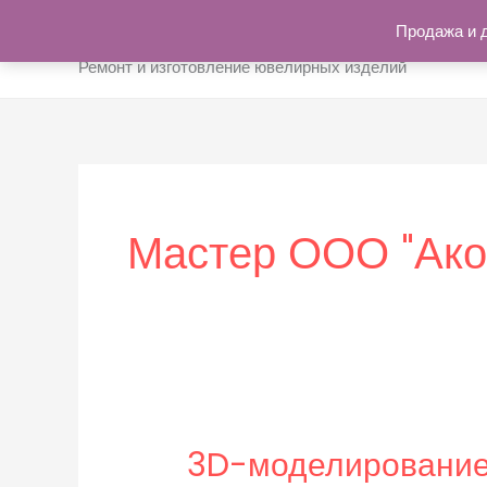
Перейти
Продажа и 
к
Ремонт и изготовление ювелирных изделий
содержимому
Мастер ООО "Ако
3D-моделирование 
3D-