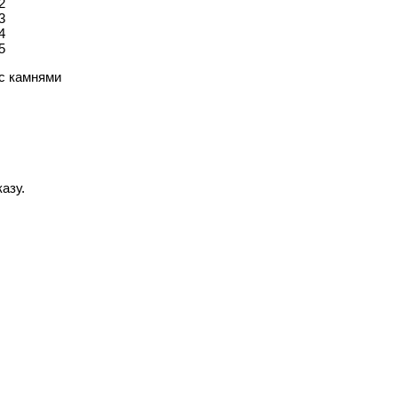
 с камнями
азу.