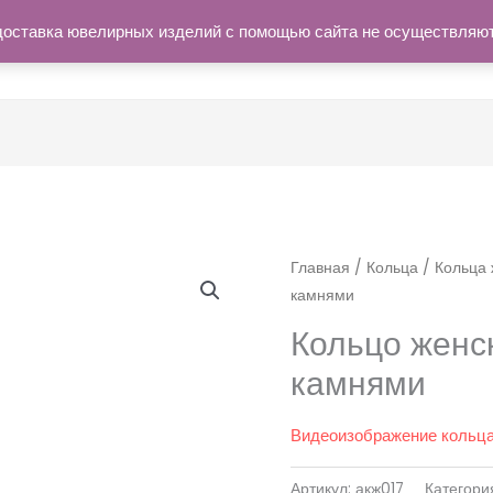
доставка ювелирных изделий с помощью сайта не осуществляю
Мастерская
Каталог
И
Главная
/
Кольца
/
Кольца 
камнями
Кольцо женск
камнями
Видеоизображение кольц
Артикул:
акж017
Категори