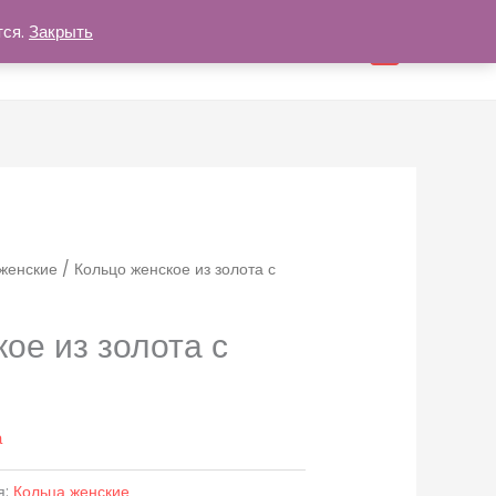
тся.
Закрыть
нформация
Контакты
Профиль
0
женские
/ Кольцо женское из золота с
ое из золота с
а
я:
Кольца женские