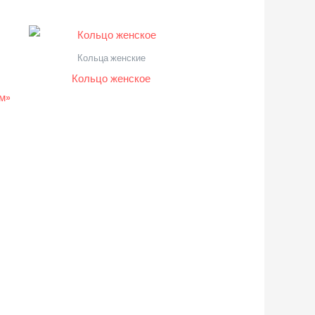
Кольца женские
Кольцо женское
м»