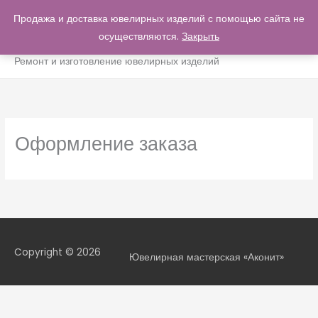
Перейти
Продажа и доставка ювелирных изделий с помощью сайта не
ГЛА
к
осуществляются.
Закрыть
0
МЕН
содержимому
Ремонт и изготовление ювелирных изделий
Оформление заказа
Copyright © 2026
Ювелирная мастерская «Аконит»